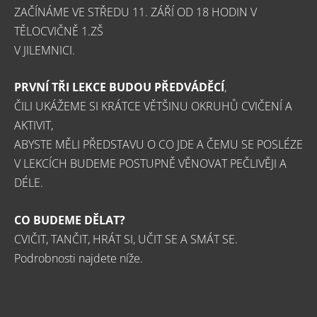
ZAČÍNÁME VE STŘEDU 11. ZÁŘÍ OD 18 HODIN V
TĚLOCVIČNĚ 1.ZŠ
V JILEMNICI.
PRVNÍ TŘI LEKCE BUDOU PŘEDVÁDĚCÍ
,
ČILI UKÁŽEME SI KRÁTCE VĚTŠINU OKRUHŮ CVIČENÍ A
AKTIVIT,
ABYSTE MĚLI PŘEDSTAVU O CO JDE A ČEMU SE POSLÉZE
V LEKCÍCH BUDEME POSTUPNĚ VĚNOVAT PEČLIVĚJI A
DÉLE.
CO BUDEME DĚLAT?
CVIČIT, TANČIT, HRÁT SI, UČIT SE A SMÁT SE.
Podrobnosti najdete níže.