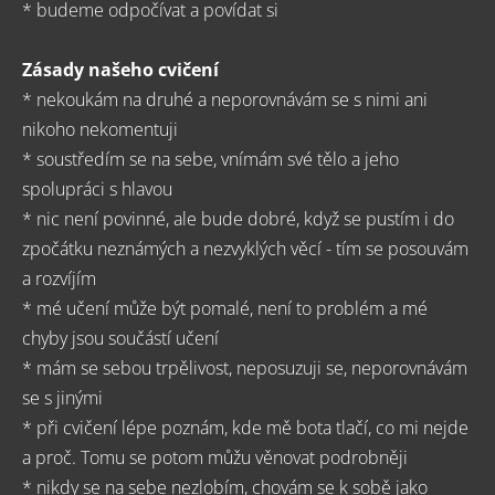
* budeme odpočívat a povídat si
Zásady našeho cvičení
* nekoukám na druhé a neporovnávám se s nimi ani
nikoho nekomentuji
* soustředím se na sebe, vnímám své tělo a jeho
spolupráci s hlavou
* nic není povinné, ale bude dobré, když se pustím i do
zpočátku neznámých a nezvyklých věcí - tím se posouvám
a rozvíjím
* mé učení může být pomalé, není to problém a mé
chyby jsou součástí učení
* mám se sebou trpělivost, neposuzuji se, neporovnávám
se s jinými
* při cvičení lépe poznám, kde mě bota tlačí, co mi nejde
a proč. Tomu se potom můžu věnovat podrobněji
* nikdy se na sebe nezlobím, chovám se k sobě jako