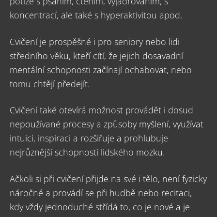
potíže s psaním, čtením, vyjadřováním, s
koncentrací, ale také s hyperaktivitou apod.
Cvičení je prospěšné i pro seniory nebo lidi
středního věku, kteří cítí, že jejich dosavadní
mentální schopnosti začínají ochabovat, nebo
tomu chtějí předejít.
Cvičení také otevírá možnost provádět i dosud
nepoužívané procesy a způsoby myšlení, využívat
intuici, inspiraci a rozšiřuje a prohlubuje
nejrůznější schopnosti lidského mozku.
Ačkoli si při cvičení přijde na své i tělo, není fyzicky
náročné a provádí se při hudbě nebo recitaci,
kdy vždy jednoduché střídá to, co je nové a je