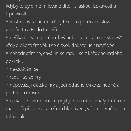
kdyby to bylo mé milované dítě - s láskou, laskavostí a
trpělivostí
* místo slov Neumím a Nejde mi to používám slova
Zkusím to a Budu to cvičit
* neříkám "Jsem ještě malá/ý nebo jsem na to už stará/ý" -
vždy a v každém věku se člověk dokáže učit nové věci
* nehodnotím se, chválím se raduji se z každého malého
pokroku
* nevzdávám se
* raduji se ze hry
* nepovažuji dětské hry a jednoduché cviky za nudné a
pod mou úroveň
* na každé cvičení mohu přijít jakkoli oblečená/ý, třeba i v
masce či převleku, v něčem bláznivém, v čem nemůžu jen
tak na ulici